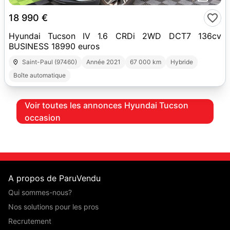
18 990 €
Hyundai Tucson IV 1.6 CRDi 2WD DCT7 136cv
BUSINESS 18990 euros
Saint-Paul (97460)
Année 2021
67 000 km
Hybride
Boîte automatique
Voir toutes les annonces Hyundai Tucson
occasion
A propos de ParuVendu
Qui sommes-nous?
Nos solutions pour les pros
Recrutement