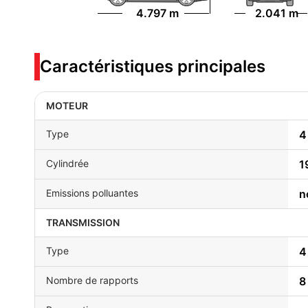
4.797 m
2.041 m
Caractéristiques principales
MOTEUR
Type
4
Cylindrée
1
Emissions polluantes
n
TRANSMISSION
Type
4
Nombre de rapports
8