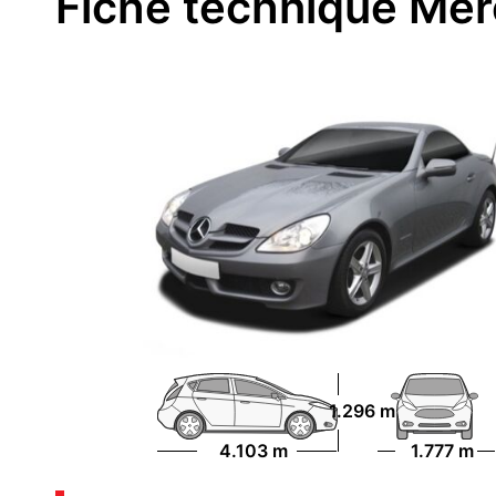
Fiche technique Me
1.296 m
4.103 m
1.777 m