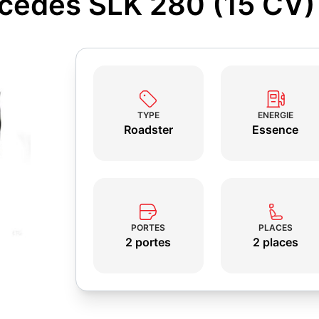
rcedes SLK 280 (15 CV
TYPE
ENERGIE
Roadster
Essence
PORTES
PLACES
2 portes
2 places