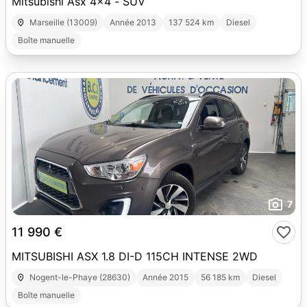
Mitsubishi Asx 4x4 - SUV
Marseille (13009)
Année 2013
137 524 km
Diesel
Boîte manuelle
7
11 990 €
MITSUBISHI ASX 1.8 DI-D 115CH INTENSE 2WD
Nogent-le-Phaye (28630)
Année 2015
56 185 km
Diesel
Boîte manuelle