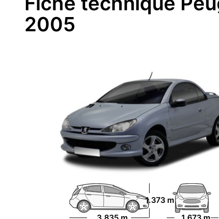
Fiche technique Peu
2005
1.373 m
3.835 m
1.673 m