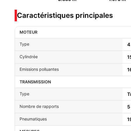
Caractéristiques principales
MOTEUR
Type
4
Cylindrée
1
Emissions polluantes
1
TRANSMISSION
Type
T
Nombre de rapports
5
Pneumatiques
1