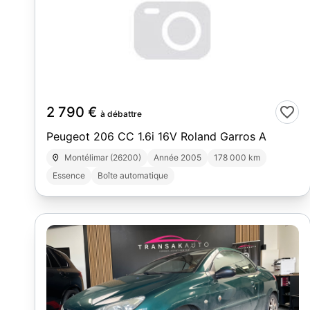
8
2 790 €
à débattre
Peugeot 206 CC 1.6i 16V Roland Garros A
Montélimar (26200)
Année 2005
178 000 km
Essence
Boîte automatique