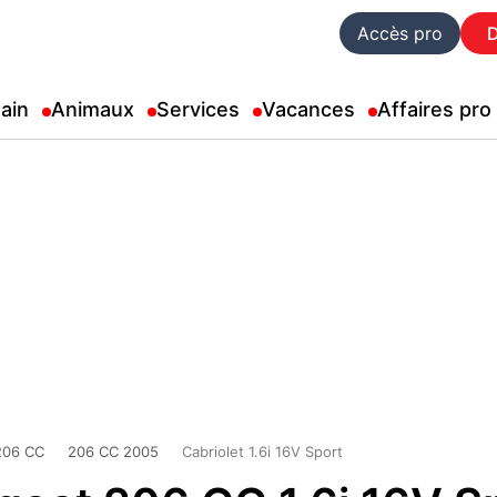
Accès pro
ain
Animaux
Services
Vacances
Affaires pro
206 CC
206 CC 2005
Cabriolet 1.6i 16V Sport