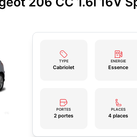
geot 206 CC 1.6i 16V S
TYPE
ENERGIE
Cabriolet
Essence
PORTES
PLACES
2 portes
4 places