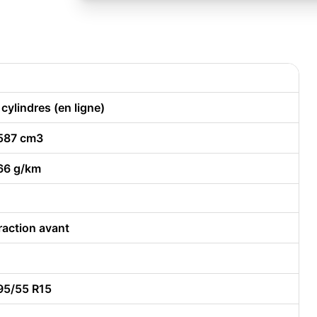
 cylindres (en ligne)
587 cm3
66 g/km
raction avant
95/55 R15