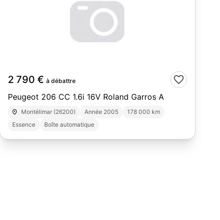
8
2 790 €
à débattre
Peugeot 206 CC 1.6i 16V Roland Garros A
Montélimar (26200)
Année 2005
178 000 km
Essence
Boîte automatique