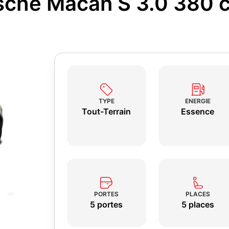
sche Macan S 3.0 380 
TYPE
ENERGIE
Tout-Terrain
Essence
PORTES
PLACES
5 portes
5 places