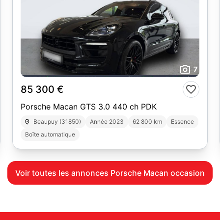
7
85 300 €
Porsche Macan GTS 3.0 440 ch PDK
Beaupuy (31850)
Année 2023
62 800 km
Essence
Boîte automatique
Voir toutes les annonces Porsche Macan occasion