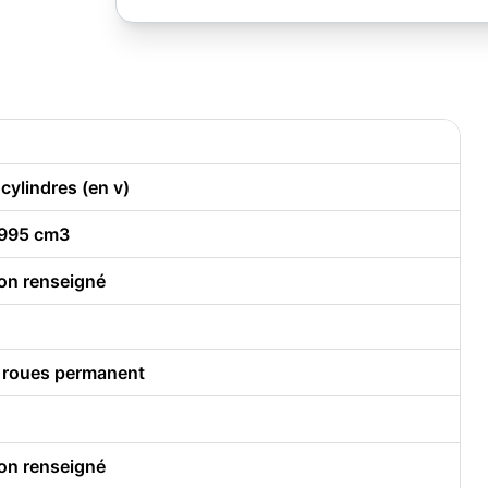
 cylindres (en v)
995 cm3
on renseigné
 roues permanent
on renseigné