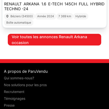
RENAULT ARKANA 1.6 E-TECH 145CH FULL HYBRID
TECHNO -24
Béziers (34500)
Année 2024
7 369 km
Hybride
Boîte automatique
Voir toutes les annonces Renault Arkana
occasion
A propos de ParuVendu
Qui sommes-nous?
Nos solutions pour les pros
Recrutement
Témoignages
Presse