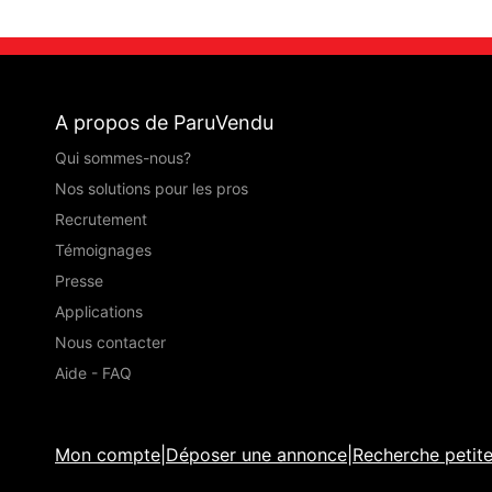
A propos de ParuVendu
Qui sommes-nous?
Nos solutions pour les pros
Recrutement
Témoignages
Presse
Applications
Nous contacter
Aide - FAQ
Mon compte
|
Déposer une annonce
|
Recherche petit