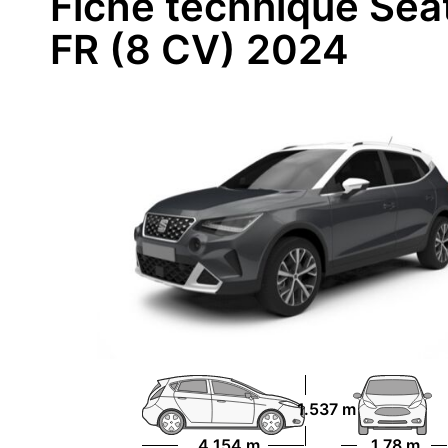
Fiche technique Sea
FR (8 CV) 2024
1.537 m
4.154 m
1.78 m