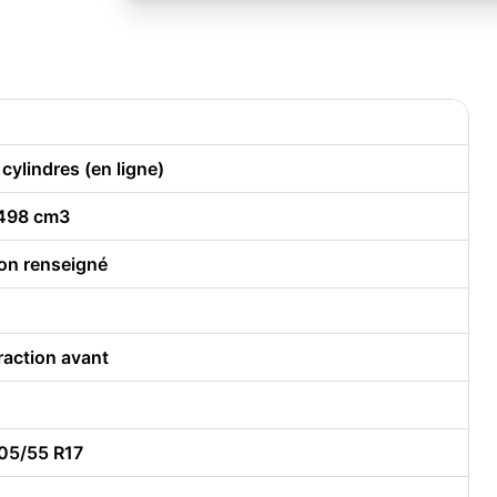
 cylindres (en ligne)
498 cm3
on renseigné
raction avant
05/55 R17