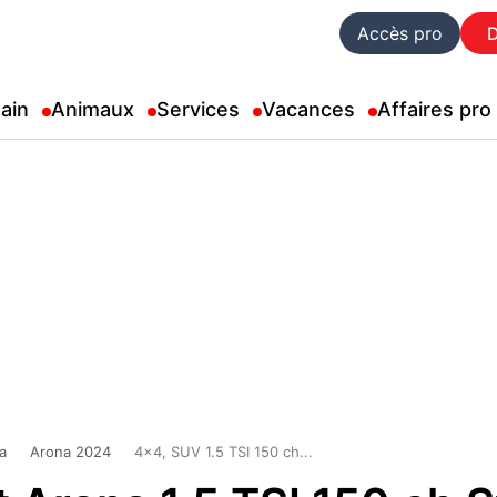
Accès pro
ain
Animaux
Services
Vacances
Affaires pro
a
Arona 2024
4x4, SUV 1.5 TSI 150 ch...