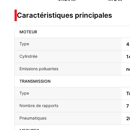
Caractéristiques principales
MOTEUR
Type
4
Cylindrée
1
Emissions polluantes
n
TRANSMISSION
Type
T
Nombre de rapports
7
Pneumatiques
2