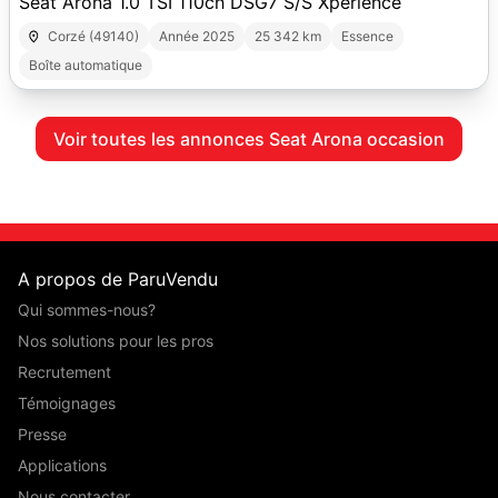
Seat Arona 1.0 TSI 110ch DSG7 S/S Xperience
Corzé (49140)
Année 2025
25 342 km
Essence
Boîte automatique
Voir toutes les annonces Seat Arona occasion
A propos de ParuVendu
Qui sommes-nous?
Nos solutions pour les pros
Recrutement
Témoignages
Presse
Applications
Nous contacter