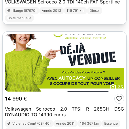
VOLKSWAGEN Scirocco 2.0 TDI 140ch FAP Sportline
Illange (57970)
Année 2013
115 791 km
Diesel
Boîte manuelle
25
14 990 €
Volkswagen Scirocco 2.0 TFSI R 265CH DSG
DYNAUDIO TO 14990 euros
Vivier au Court (08440)
Année 2011
164 367 km
Essence