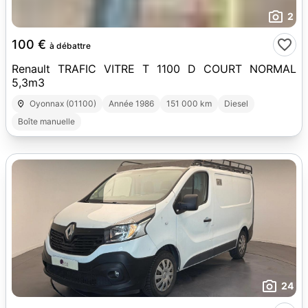
2
100 €
à débattre
Renault TRAFIC VITRE T 1100 D COURT NORMAL
5,3m3
Oyonnax (01100)
Année 1986
151 000 km
Diesel
Boîte manuelle
24