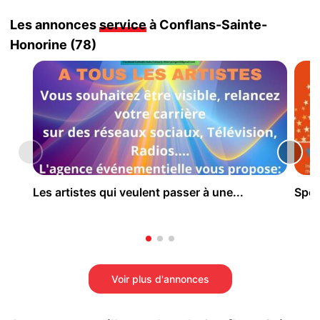
Les annonces
service
à Conflans-Sainte-
Honorine (78)
Les artistes qui veulent passer à une...
Spec
Voir plus d'annonces