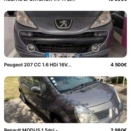
Peugeot 207 CC 1.6 HDi 16V...
4 500€
Renault MODUS 1.5dci -...
2 980€