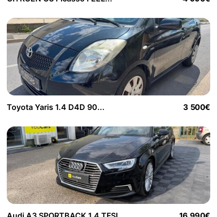
Toyota Yaris 1.4 D4D 90...
3 500€
Audi A3 SPORTBACK 1.4 TFSI...
16 990€