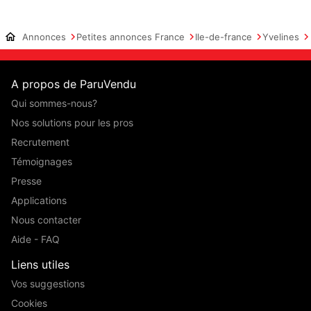
Annonces
Petites annonces France
Ile-de-france
Yvelines
A propos de ParuVendu
Qui sommes-nous?
Nos solutions pour les pros
Recrutement
Témoignages
Presse
Applications
Nous contacter
Aide - FAQ
Liens utiles
Vos suggestions
Cookies