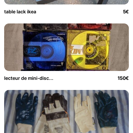
table lack ikea
5€
lecteur de mini-disc...
150€