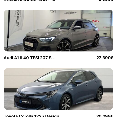
Audi A1 II 40 TFSI 207 S...
27 390€
Toyota Corolla 122h Design...
20 299€