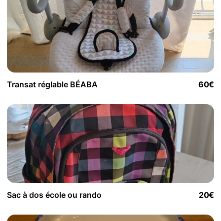
Transat réglable BÉABA
60€
Sac à dos école ou rando
20€