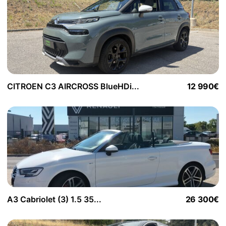
CITROEN C3 AIRCROSS BlueHDi...
12 990€
A3 Cabriolet (3) 1.5 35...
26 300€