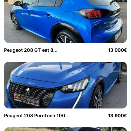
Peugeot 208 GT eat 8...
13 900€
Peugeot 208 PureTech 100...
13 900€