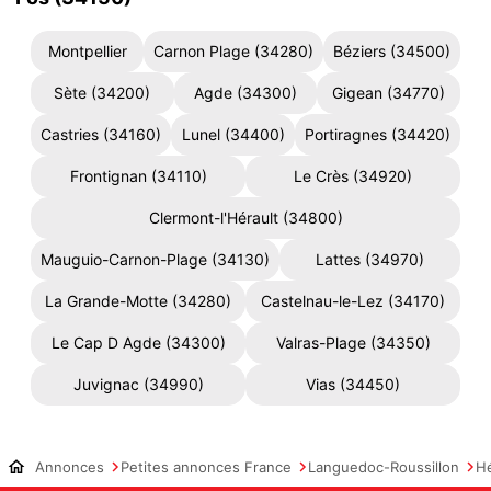
Montpellier
Carnon Plage (34280)
Béziers (34500)
Sète (34200)
Agde (34300)
Gigean (34770)
Castries (34160)
Lunel (34400)
Portiragnes (34420)
Frontignan (34110)
Le Crès (34920)
Clermont-l'Hérault (34800)
Mauguio-Carnon-Plage (34130)
Lattes (34970)
La Grande-Motte (34280)
Castelnau-le-Lez (34170)
Le Cap D Agde (34300)
Valras-Plage (34350)
Juvignac (34990)
Vias (34450)
Annonces
Petites annonces France
Languedoc-Roussillon
Hé