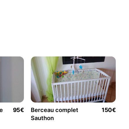
e
95€
Berceau complet
150€
Sauthon