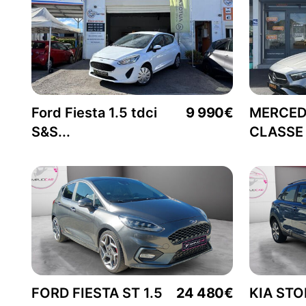
Ford Fiesta 1.5 tdci
9 990€
MERCED
S&S...
CLASSE A
FORD FIESTA ST 1.5
24 480€
KIA STO