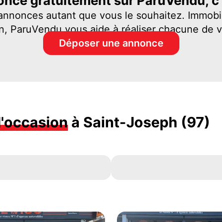
nce gratuitement sur ParuVendu, c'e
 annonces autant que vous le souhaitez. Immobil
n, ParuVendu vous aide à réaliser chacune de 
Déposer une annonce
d'occasion
à Saint-Joseph (97)