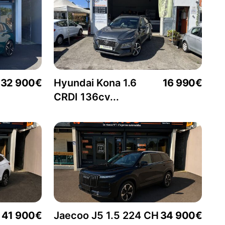
32 900€
Hyundai Kona 1.6
16 990€
CRDI 136cv...
41 900€
Jaecoo J5 1.5 224 CH
34 900€