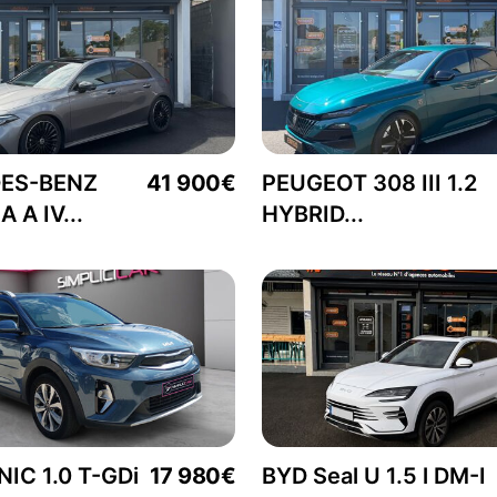
ES-BENZ
41 900€
PEUGEOT 308 III 1.2
 A IV...
HYBRID...
NIC 1.0 T-GDi
17 980€
BYD Seal U 1.5 l DM-I