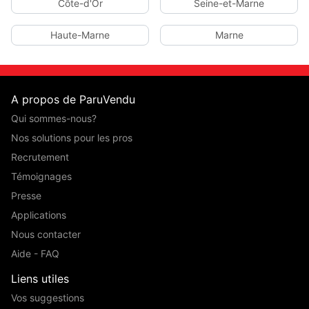
Côte-d'Or
Seine-et-Marne
Haute-Marne
Marne
A propos de ParuVendu
Qui sommes-nous?
Nos solutions pour les pros
Recrutement
Témoignages
Presse
Applications
Nous contacter
Aide - FAQ
Liens utiles
Vos suggestions