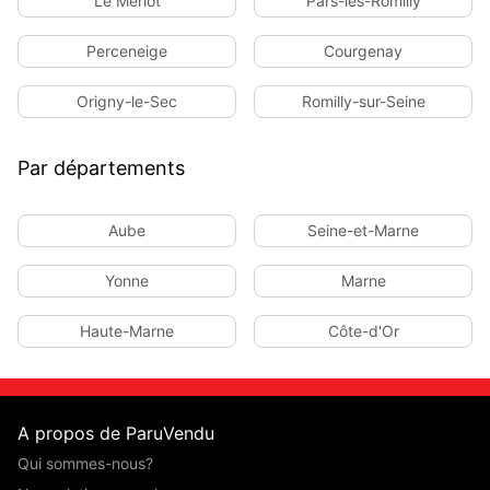
Le Mériot
Pars-lès-Romilly
Perceneige
Courgenay
Origny-le-Sec
Romilly-sur-Seine
Par départements
Aube
Seine-et-Marne
Yonne
Marne
Haute-Marne
Côte-d'Or
A propos de ParuVendu
Qui sommes-nous?