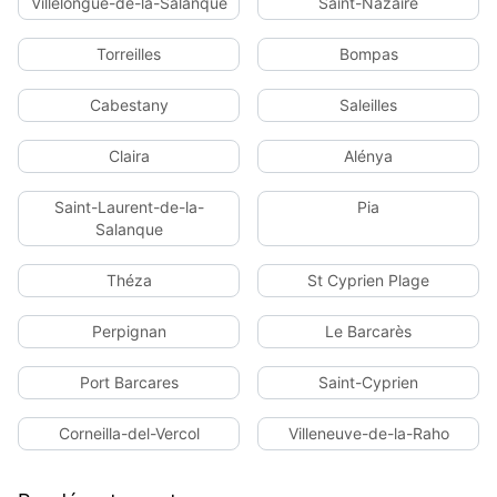
Villelongue-de-la-Salanque
Saint-Nazaire
Torreilles
Bompas
Cabestany
Saleilles
Claira
Alénya
Saint-Laurent-de-la-
Pia
Salanque
Théza
St Cyprien Plage
Perpignan
Le Barcarès
Port Barcares
Saint-Cyprien
Corneilla-del-Vercol
Villeneuve-de-la-Raho