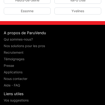
Hauts-de-Seine
Val-d'Oise
Essonne
Yvelines
A propos de ParuVendu
Qui sommes-nous?
Nos solutions pour les pros
Recrutement
Témoignages
Presse
Applications
Nous contacter
Aide - FAQ
Liens utiles
Vos suggestions