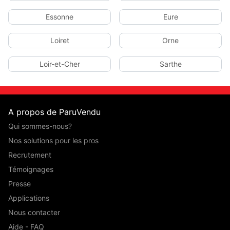
Essonne
Eure
Loiret
Orne
Loir-et-Cher
Sarthe
A propos de ParuVendu
Qui sommes-nous?
Nos solutions pour les pros
Recrutement
Témoignages
Presse
Applications
Nous contacter
Aide - FAQ