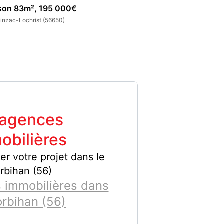
son 83m², 195 000€
Appartement 47m
zinzac-Lochrist (56650)
Inzinzac-Lochrist (5
 agences
obilières
er votre projet dans le
rbihan (56)
 immobilières dans
orbihan (56)