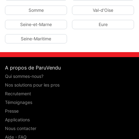
Somme
Val-d'Oise
Seine-et-Marne
Eure
Seine-Maritime
A propos de ParuVendu
Qui sommes-nous?
Nos solutions pour les pros
Recrutement
Témoignages
Presse
Applications
Nous contacter
Aide - FAQ