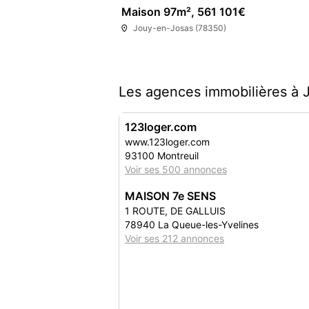
Maison 97m², 561 101€
Jouy-en-Josas (78350)
Les agences immobilières à 
123loger.com
www.123loger.com
93100 Montreuil
Voir ses 500 annonces
MAISON 7e SENS
1 ROUTE, DE GALLUIS
78940 La Queue-les-Yvelines
Voir ses 212 annonces