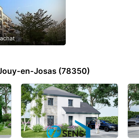
'achat
 Jouy-en-Josas (78350)