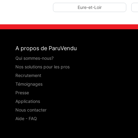
Eure-et-Loir
A propos de ParuVendu
Qui sommes-nous?
Nos solutions pour les pros
Recrutement
Témoignages
Presse
Applications
Nous contacter
Aide - FAQ