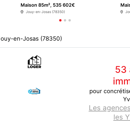
Maison 85m², 535 602€
Mai
Jouy-en-Josas (78350)
Jo
Jouy-en-Josas (78350)
53
imm
pour concrétis
Yv
Les agences
les Y