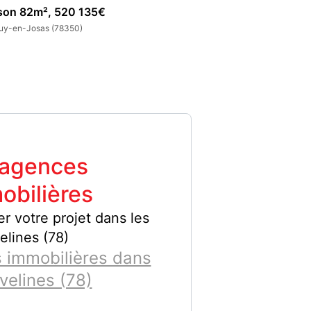
son 82m², 520 135€
Maison 169m², 7
uy-en-Josas (78350)
Jouy-en-Josas (783
 agences
obilières
er votre projet dans les
elines (78)
 immobilières dans
velines (78)