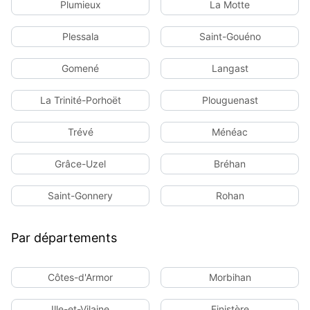
Plumieux
La Motte
Plessala
Saint-Gouéno
Gomené
Langast
La Trinité-Porhoët
Plouguenast
Trévé
Ménéac
Grâce-Uzel
Bréhan
Saint-Gonnery
Rohan
Par départements
Côtes-d'Armor
Morbihan
Ille-et-Vilaine
Finistère