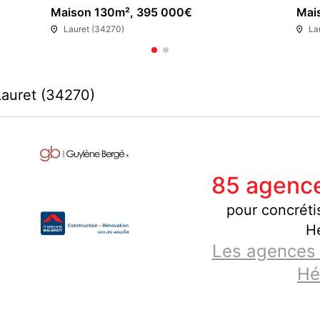
Maison 130m², 395 000€
Mai
Lauret (34270)
La
Lauret (34270)
85 agence
pour concrétis
Hé
Les agences 
Hé