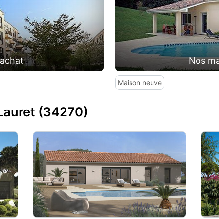
'achat
Nos ma
Maison neuve
Lauret (34270)