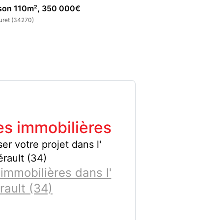
son 110m², 350 000€
Maison 120m², 4
uret (34270)
Lauret (34270)
s immobilières
er votre projet dans l'
rault (34)
immobilières dans l'
rault (34)