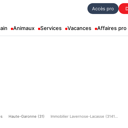
Accès pro
ain
Animaux
Services
Vacances
Affaires pro
es
Haute-Garonne (31)
Immobilier Lavernose-Lacasse (31410)