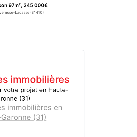
son 97m², 245 000€
Maison 115m², 3
vernose-Lacasse (31410)
Lavernose-Lacasse 
s immobilières
r votre projet en Haute-
ronne (31)
s immobilières en
Garonne (31)