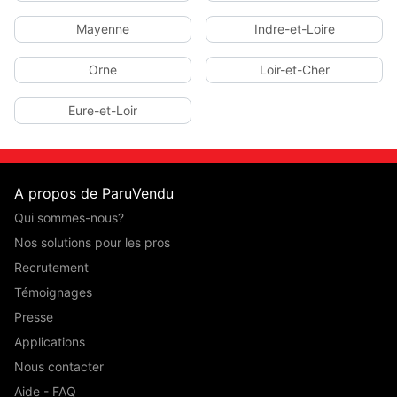
Mayenne
Indre-et-Loire
Orne
Loir-et-Cher
Eure-et-Loir
A propos de ParuVendu
Qui sommes-nous?
Nos solutions pour les pros
Recrutement
Témoignages
Presse
Applications
Nous contacter
Aide - FAQ