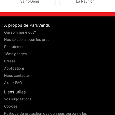
Saint-Denis
La Réunion
A propos de ParuVendu
Qui sommes-nous?
Nos solutions pour les pros
Recrutement
Témoignages
Presse
Applications
Nous contacter
Aide - FAQ
Liens utiles
Vos suggestions
Cookies
Politique de protection des données personnelles