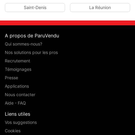
Saint-Denis
La Réunion
A propos de ParuVendu
Qui sommes-nous?
Nos solutions pour les pros
Recrutement
Témoignages
Presse
Applications
Nous contacter
Aide - FAQ
Liens utiles
Vos suggestions
Cookies