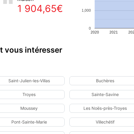
1 904,65€
1,000
0
2020
2021
20
 vous intéresser
Saint-Julien-les-Villas
Buchères
Troyes
Sainte-Savine
Moussey
Les Noës-près-Troyes
Pont-Sainte-Marie
Villechétif