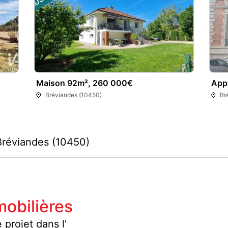
Maison 92m², 260 000€
App
Bréviandes (10450)
Br
Bréviandes (10450)
obilières
 projet dans l'