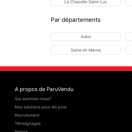
La Chapelle-Saint-Luc
Par départements
Aube
Seine-et-Marne
A propos de ParuVendu
Qui sommes-nous?
Nos solutions pour les pros
Recrutement
Témoignages
Presse