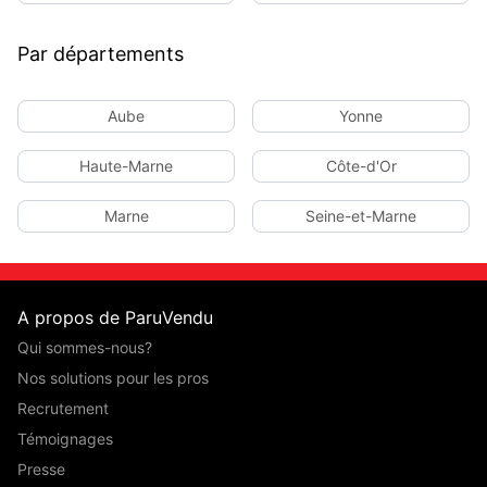
Par départements
Aube
Yonne
Haute-Marne
Côte-d'Or
Marne
Seine-et-Marne
A propos de ParuVendu
Qui sommes-nous?
Nos solutions pour les pros
Recrutement
Témoignages
Presse