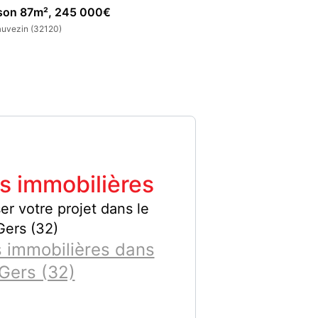
son 87m², 245 000€
Appartement 63m
uvezin (32120)
Mauvezin (32120)
s immobilières
er votre projet dans le
Gers (32)
 immobilières dans
 Gers (32)