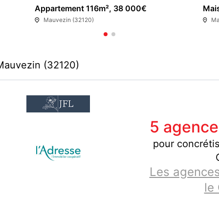
Appartement 116m², 38 000€
Mai
Mauvezin (32120)
Ma
Mauvezin (32120)
5 agence
pour concrétis
Les agences
le