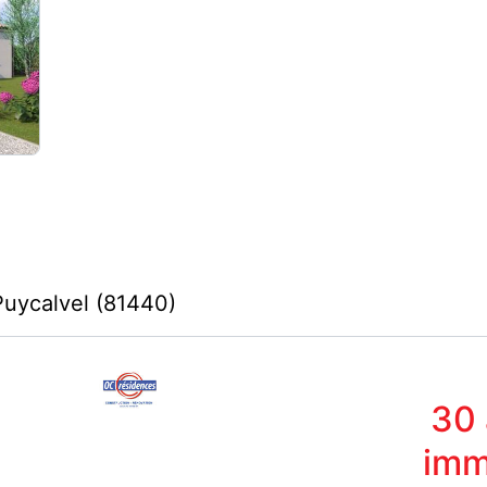
Puycalvel (81440)
30
imm