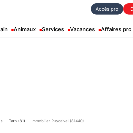
Accès pro
ain
Animaux
Services
Vacances
Affaires pro
es
Tarn (81)
Immobilier Puycalvel (81440)