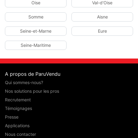
Oise
Val-d'Oise
Somme
Aisne
Seine-et-Marne
Eure
Seine-Maritime
A propos de ParuVendu
Qui sommes-nous?
Nos solutions pour les pros
Recrutement
Témoignages
Presse
Applications
Nous contacter