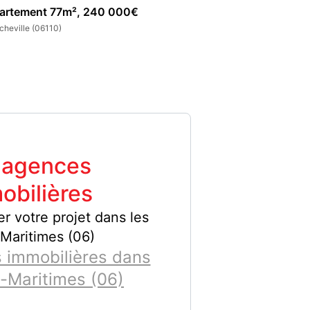
artement 77m², 240 000€
Appartement 62m
cheville (06110)
Rocheville (06110)
 agences
obilières
er votre projet dans les
Maritimes (06)
 immobilières dans
s-Maritimes (06)