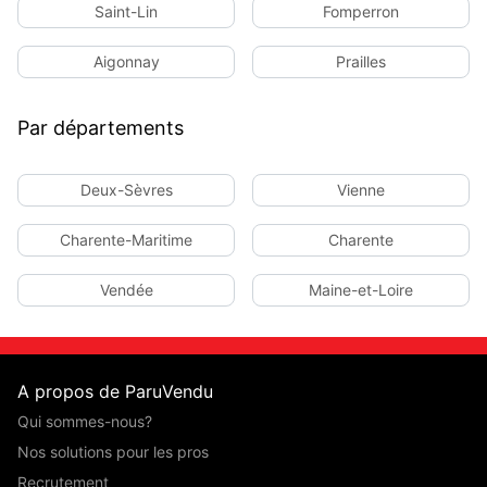
Saint-Lin
Fomperron
Aigonnay
Prailles
Par départements
Deux-Sèvres
Vienne
Charente-Maritime
Charente
Vendée
Maine-et-Loire
A propos de ParuVendu
Qui sommes-nous?
Nos solutions pour les pros
Recrutement