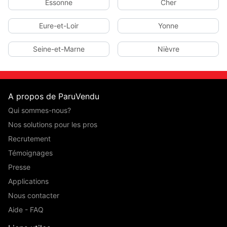
Essonne
Cher
Eure-et-Loir
Yonne
Seine-et-Marne
Nièvre
A propos de ParuVendu
Qui sommes-nous?
Nos solutions pour les pros
Recrutement
Témoignages
Presse
Applications
Nous contacter
Aide - FAQ