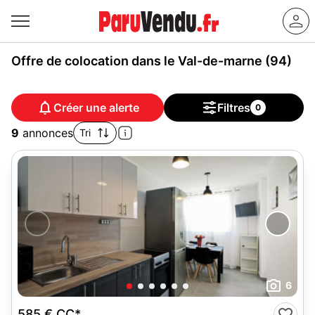
Offre de colocation dans le Val-de-marne (94)
Créer une alerte
Filtres
0
9
annonces
Tri
6
585 €
CC*