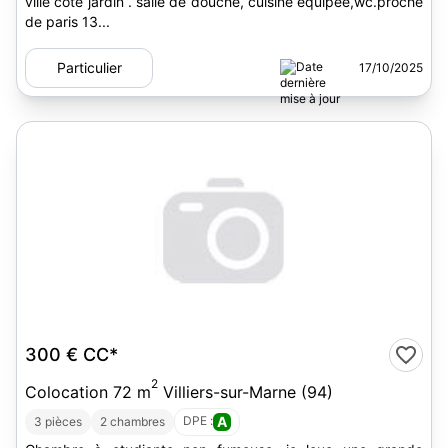
ville côté jardin . salle de douche, cuisine équipée,wc.proche
de paris 13...
Particulier
17/10/2025
300 €
CC*
2
Colocation 72 m
Villiers-sur-Marne (94)
DPE :
A
3 pièces
2 chambres