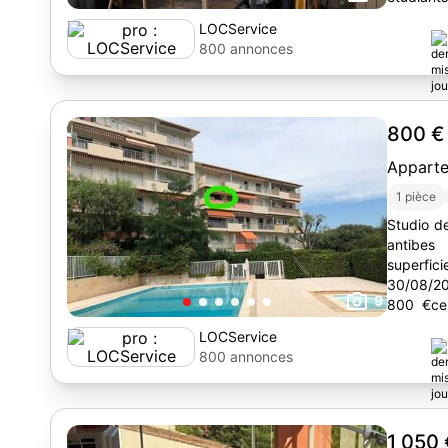
LOCService
800 annonces
800 
Appart
1 pièce
Studio de
antibes
superfic
30/08/20
9
800 €ce 
avantage
LOCService
800 annonces
1 050