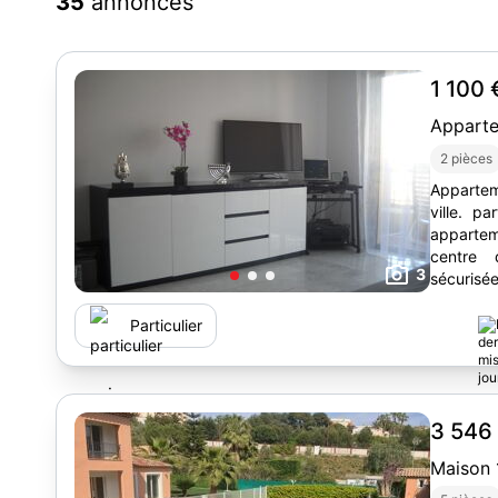
35
annonces
1 100
Appart
2 pièces
Apparte
ville. pa
apparte
centre 
3
sécurisé
tous les 
Particulier
3 546
Maison