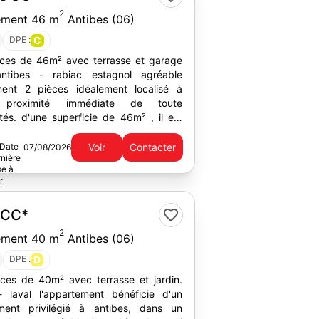
2
ement 46 m
Antibes (06)
DPE :
C
ces de 46m² avec terrasse et garage
ac estagnol agréable
ent 2 pièces idéalement localisé à
s proximité immédiate de toute
e 46m² , il est
s une résidence...
Voir
Contacter
07/08/2026
€
CC*
2
ement 40 m
Antibes (06)
DPE :
D
ces de 40m² avec terrasse et jardin.
ment privilégié à antibes, dans un