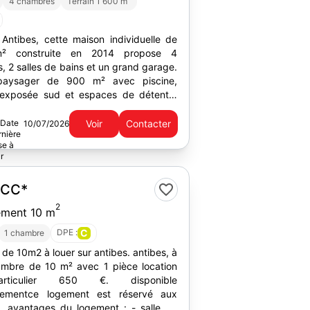
4 chambres
Terrain 1 600 m
 Antibes, cette maison individuelle de
² construite en 2014 propose 4
 2 salles de bains et un grand garage.
 paysager de 900 m² avec piscine,
 exposée sud et espaces de détente.
é commerces et services.
Voir
Contacter
10/07/2026
€
CC*
2
ement 10 m
DPE :
C
1 chambre
e 10m2 à louer sur antibes. antibes, à
ambre de 10 m² avec 1 pièce location
ticulier 650 €. disponible
tementce logement est réservé aux
alle de