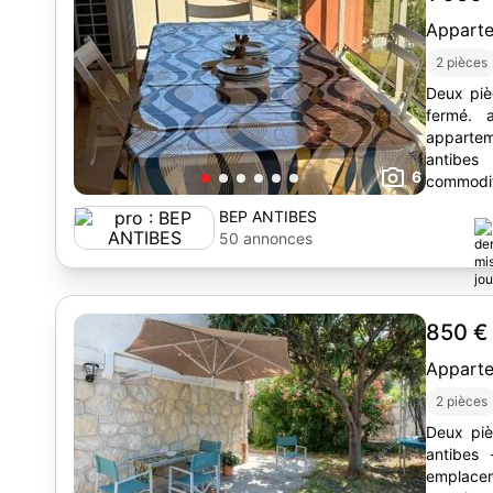
Appart
2 pièces
Deux piè
fermé. antibes - rabi
appartem
antibe
6
commodités. d'une superficie d
situé dan
BEP ANTIBES
50 annonces
850 
Appart
2 pièces
Deux piè
antibes - laval l'appartement bénéficie d'un
emplace