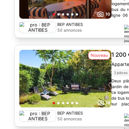
logement
bus du r
10
ligne 0
directeme
BEP ANTIBES
50 annonces
1 200
Nouveau
Appart
2 pièces
Deux piè
jardin d
ce logem
de bus local envibus
18
sur pla
d'accéder
BEP ANTIBES
50 annonces