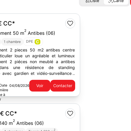
Liste
Carte
 €
CC*
2
ement 50 m
Antibes (06)
DPE :
C
1 chambre
ment 2 pieces 50 m2 antibes centre
rticulier loue un agréable et lumineux
ment 2 piéces non meublé a antibes
dans une résidence de standing
e avec gardien et vidéo-surveillance ,
commerces et...
Voir
Contacter
04/08/2026
 €
CC*
2
 140 m
Antibes (06)
2