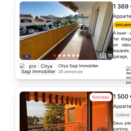
1 369
Appart
EXCLUSIV
À louer :
1er étag
un séjo
équipée, 
11
garage,
369,46€/
Citya Sagi Immobilier
28 annonces
1 500
Nouveau
Appart
2 pièces
Deux piè
parking. antibes - st j