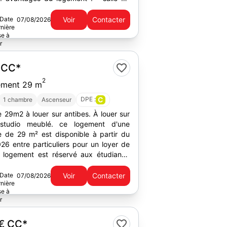
bain privative - cuisine...
Voir
Contacter
07/08/2026
€
CC*
2
ement 29 m
DPE :
C
1 chambre
Ascenseur
 29m2 à louer sur antibes. À louer sur
 studio meublé. ce logement d'une
ie de 29 m² est disponible à partir du
26 entre particuliers pour un loyer de
logement est réservé aux étudiants.
s du...
Voir
Contacter
07/08/2026
 €
CC*