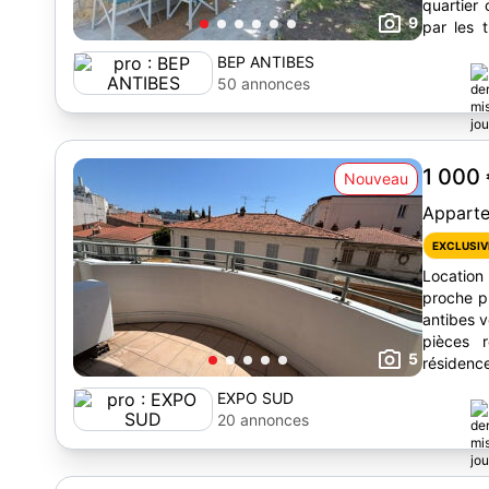
quartier calme 
9
par les 
lignes de
BEP ANTIBES
50 annonces
1 000
Nouveau
Appart
EXCLUSIV
Location
proche p
antibes v
pièces 
5
résidence
immédiate
EXPO SUD
20 annonces