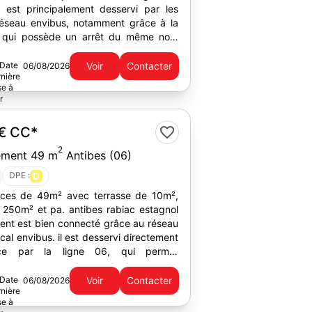
 est principalement desservi par les
éseau envibus, notamment grâce à la
6 qui possède un arrêt du même nom
nt sur...
Voir
Contacter
06/08/2026
 €
CC*
2
ement 49 m
Antibes (06)
DPE :
D
ces de 49m² avec terrasse de 10m²,
e 250m² et pa. antibes rabiac estagnol
ent est bien connecté grâce au réseau
. il est desservi directement
ce par la ligne 06, qui permet
...
Voir
Contacter
06/08/2026