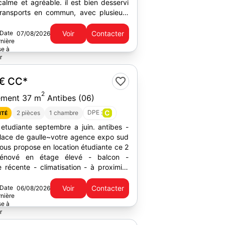
et agréable. il est bien desservi
transports en commun, avec plusieurs
 bus...
Voir
Contacter
07/08/2026
 €
CC*
2
ement 37 m
Antibes (06)
DPE :
C
2 pièces
1 chambre
ITÉ
 etudiante septembre a juin. antibes -
lace de gaulle~votre agence expo sud
ous propose en location étudiante ce 2
rénové en étage élevé - balcon -
 récente - climatisation - à proximité
 de la...
Voir
Contacter
06/08/2026