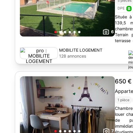
5 pièces
DPE :
B
Située à
139,5 m
chambres,
6
Terrain
terrasse
Proximit
MOBILITE LOGEMENT
128 annonces
650 
Appart
1 pièce
Chambre d
louer ch
de par
immédia
7
étudiants. avantages du logement : - s