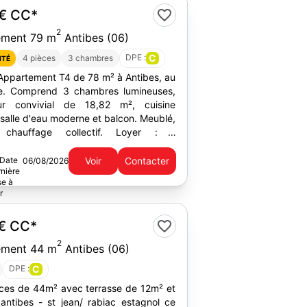
 €
CC*
2
ement 79 m
Antibes (06)
DPE :
C
4 pièces
3 chambres
ITÉ
 Appartement T4 de 78 m² à Antibes, au
e. Comprend 3 chambres lumineuses,
ur convivial de 18,82 m², cuisine
salle d'eau moderne et balcon. Meublé,
 chauffage collectif. Loyer : 1
mois charges comprises.
Voir
Contacter
06/08/2026
 €
CC*
2
ement 44 m
Antibes (06)
DPE :
C
ces de 44m² avec terrasse de 12m² et
ean/ rabiac estagnol ce