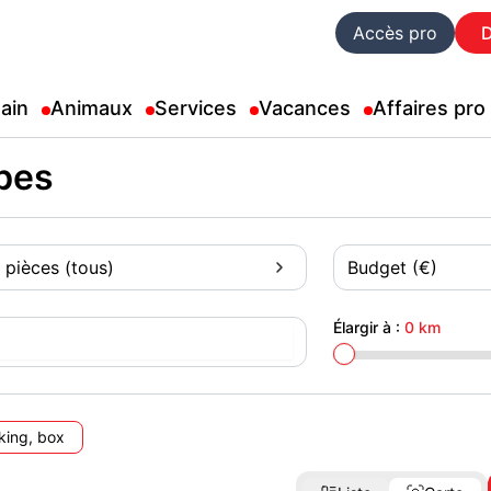
Accès pro
ain
Animaux
Services
Vacances
Affaires pro
ibes
 pièces (tous)
Budget (€)
Élargir à :
0 km
king, box