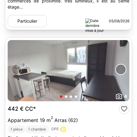
commerces de proximité. très lumineux, il est au 5ème
étage...
Particulier
05/08/2026
4
442 €
CC*
2
Appartement 19 m
Arras (62)
DPE :
D
1 pièce
1 chambre