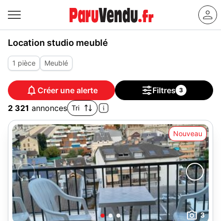
Location studio meublé
1 pièce
Meublé
Créer une alerte
Filtres
3
2 321
annonces
Tri
Nouveau
3