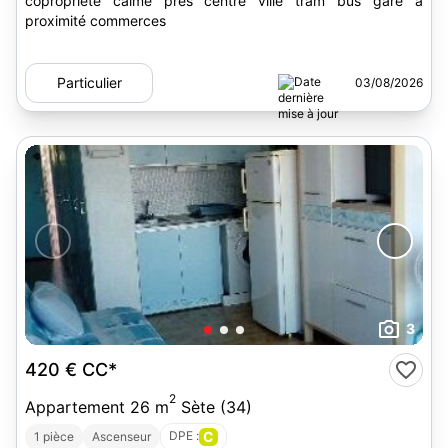
copropriété calme près centre ville tram bus gare à
proximité commerces
Particulier
03/08/2026
3
420 €
CC*
2
Appartement 26 m
Sète (34)
DPE :
C
1 pièce
Ascenseur