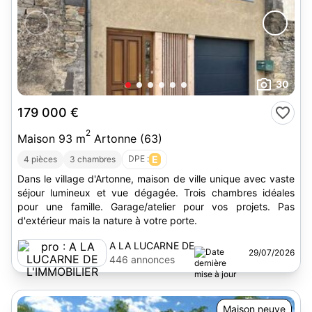
30
179 000 €
2
Maison 93 m
Artonne (63)
DPE :
E
4 pièces
3 chambres
Dans le village d'Artonne, maison de ville unique avec vaste
séjour lumineux et vue dégagée. Trois chambres idéales
pour une famille. Garage/atelier pour vos projets. Pas
d'extérieur mais la nature à votre porte.
A LA LUCARNE DE
29/07/2026
L'IMMOBILIER
446 annonces
Maison neuve