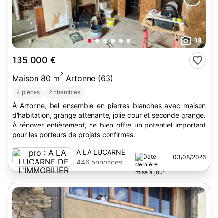
18
135 000 €
2
Maison 80 m
Artonne (63)
4 pièces
2 chambres
À Artonne, bel ensemble en pierres blanches avec maison
d'habitation, grange attenante, jolie cour et seconde grange.
À rénover entièrement, ce bien offre un potentiel important
pour les porteurs de projets confirmés.
A LA LUCARNE
03/08/2026
DE L'IMMOBILIER
446 annonces