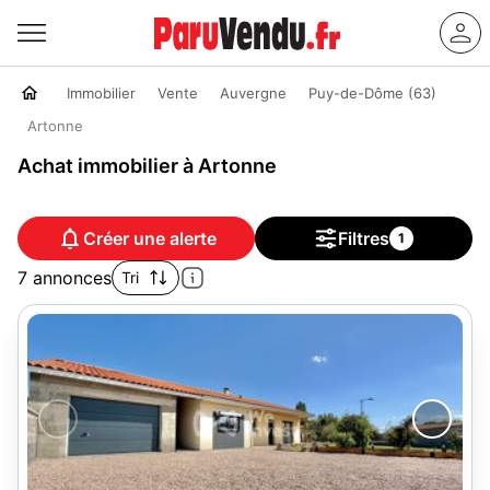
Immobilier
Vente
Auvergne
Puy-de-Dôme (63)
Artonne
Achat immobilier à Artonne
Créer une alerte
Filtres
1
7 annonces
Tri