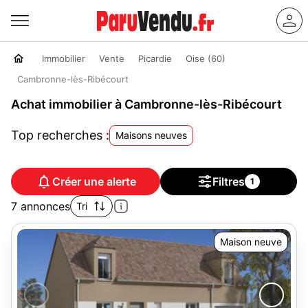
Immobilier
Vente
Picardie
Oise (60)
Cambronne-lès-Ribécourt
Achat immobilier à Cambronne-lès-Ribécourt
Top recherches :
Maisons neuves
Créer une alerte
Filtres
1
7 annonces
Tri
Maison neuve