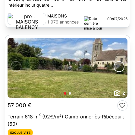
intérieur inclut quatre...
MAISONS
09/07/2026
BALENCY
1 979 annonces
2
57 000 €
2
Terrain 618 m
(92€/m²) Cambronne-lès-Ribécourt
(60)
EXCLUSIVITÉ