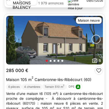
09/07/2026
BALENCY
1 979 annonces
Maison neuve
5
285 000 €
2
Maison 105 m
Cambronne-lès-Ribécourt (60)
2
DPE :
A
6 pièces
4 chambres
Terrain 510 m
Vente d'une maison t6 (105 m²) à cambronne-lès-ribécourt
proche de compiègne - À découvrir à cambronne-lès-
ribécourt (60170) : maison neuve 6 pièces en vente. 2
niveaux, surface de 105 m² sur 510 m² de terrain. son