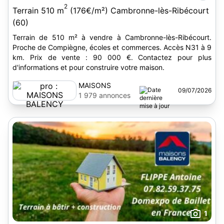
2
Terrain 510 m
(176€/m²) Cambronne-lès-Ribécourt
(60)
Terrain de 510 m² à vendre à Cambronne-lès-Ribécourt.
Proche de Compiègne, écoles et commerces. Accès N31 à 9
km. Prix de vente : 90 000 €. Contactez pour plus
d'informations et pour construire votre maison.
MAISONS
09/07/2026
BALENCY
1 979 annonces
1