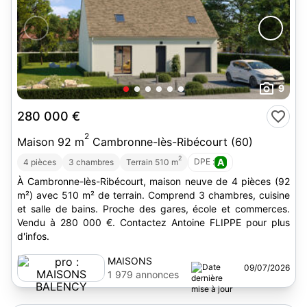
9
280 000 €
2
Maison 92 m
Cambronne-lès-Ribécourt (60)
2
DPE :
A
4 pièces
3 chambres
Terrain 510 m
À Cambronne-lès-Ribécourt, maison neuve de 4 pièces (92
m²) avec 510 m² de terrain. Comprend 3 chambres, cuisine
et salle de bains. Proche des gares, école et commerces.
Vendu à 280 000 €. Contactez Antoine FLIPPE pour plus
d'infos.
MAISONS
09/07/2026
BALENCY
1 979 annonces