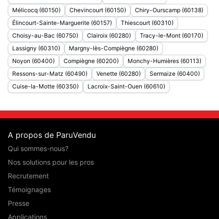
Mélicocq (60150)
Chevincourt (60150)
Chiry-Ourscamp (60138)
Élincourt-Sainte-Marguerite (60157)
Thiescourt (60310)
Choisy-au-Bac (60750)
Clairoix (60280)
Tracy-le-Mont (60170)
Lassigny (60310)
Margny-lès-Compiègne (60280)
Noyon (60400)
Compiègne (60200)
Monchy-Humières (60113)
Ressons-sur-Matz (60490)
Venette (60280)
Sermaize (60400)
Cuise-la-Motte (60350)
Lacroix-Saint-Ouen (60610)
A propos de ParuVendu
Qui sommes-nous?
Nos solutions pour les pros
Recrutement
Témoignages
Presse
Applications