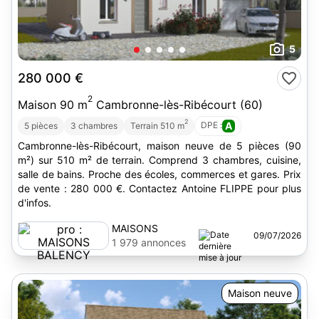
5
280 000 €
2
Maison 90 m
Cambronne-lès-Ribécourt (60)
2
DPE :
A
5 pièces
3 chambres
Terrain 510 m
Cambronne-lès-Ribécourt, maison neuve de 5 pièces (90
m²) sur 510 m² de terrain. Comprend 3 chambres, cuisine,
salle de bains. Proche des écoles, commerces et gares. Prix
de vente : 280 000 €. Contactez Antoine FLIPPE pour plus
d'infos.
MAISONS
09/07/2026
BALENCY
1 979 annonces
Maison neuve