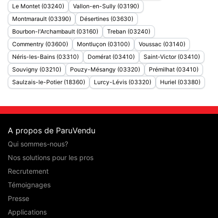
Le Montet (03240)
Vallon-en-Sully (03190)
Montmarault (03390)
Désertines (03630)
Bourbon-l'Archambault (03160)
Treban (03240)
Commentry (03600)
Montluçon (03100)
Voussac (03140)
Néris-les-Bains (03310)
Domérat (03410)
Saint-Victor (03410)
Souvigny (03210)
Pouzy-Mésangy (03320)
Prémilhat (03410)
Saulzais-le-Potier (18360)
Lurcy-Lévis (03320)
Huriel (03380)
A propos de ParuVendu
Qui sommes-nous?
Nos solutions pour les pros
Recrutement
Témoignages
Presse
Applications