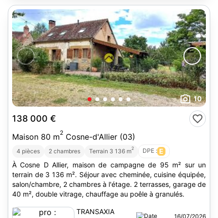
10
138 000 €
2
Maison 80 m
Cosne-d'Allier (03)
2
DPE :
E
4 pièces
2 chambres
Terrain 3 136 m
À Cosne D Allier, maison de campagne de 95 m² sur un
terrain de 3 136 m². Séjour avec cheminée, cuisine équipée,
salon/chambre, 2 chambres à l'étage. 2 terrasses, garage de
40 m², double vitrage, chauffage au poêle à granulés.
TRANSAXIA
16/07/2026