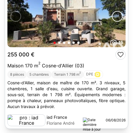
15
255 000 €
2
Maison 170 m
Cosne-d'Allier (03)
2
DPE :
D
8 pièces
5 chambres
Terrain 1 798 m
Cosne-d'Allier, maison de maître de 170 m². 3 niveaux, 5
chambres, 1 salle d'eau, cuisine ouverte. Grand garage,
sous-sol, terrain de 1 798 m². Équipements modernes :
pompe à chaleur, panneaux photovoltaïques, fibre optique.
Aucun travaux à prévoir.
iad France
06/08/2026
Floriane André