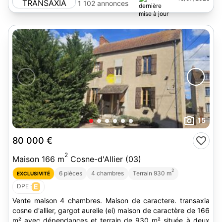
1 102 annonces
15
80 000 €
2
Maison 166 m
Cosne-d'Allier (03)
2
6 pièces
4 chambres
Terrain 930 m
EXCLUSIVITÉ
DPE :
E
Vente maison 4 chambres. Maison de caractere. transaxia
cosne d'allier, gargot aurelie (ei) maison de caractère de 166
m² avec dépendances et terrain de 930 m² située à deux