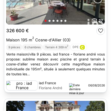
27
326 600 €
2
Maison 195 m
Cosne-d'Allier (03)
2
DPE :
C
9 pièces
6 chambres
Terrain 4 369 m
Vente maison/villa 9 pièces. iad france - floriane andré vous
propose: sublime maison avec piscine et grand terrain à
cosne-d'allier venez découvrir cette magnifique maison
individuelle de 195m², située à seulement quelques minutes
de toutes les...
iad France
06/08/2026
Floriane André