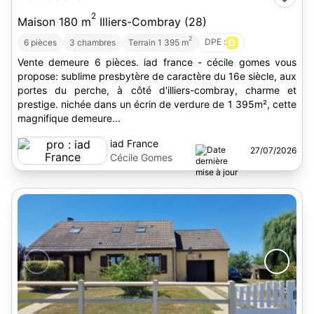
2
Maison 180 m
Illiers-Combray (28)
2
DPE :
D
6 pièces
3 chambres
Terrain 1 395 m
Vente demeure 6 pièces. iad france - cécile gomes vous
propose: sublime presbytère de caractère du 16e siècle, aux
portes du perche, à côté d'illiers-combray, charme et
prestige. nichée dans un écrin de verdure de 1 395m², cette
magnifique demeure...
iad France
27/07/2026
Cécile Gomes