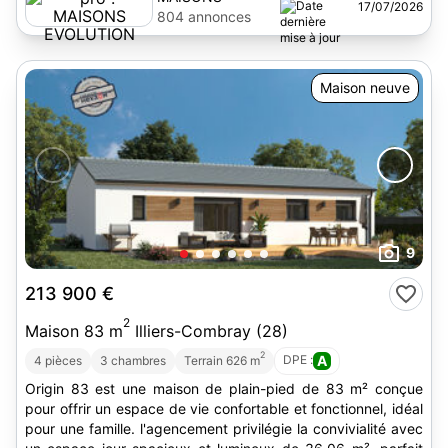
17/07/2026
EVOLUTION
804 annonces
Maison neuve
9
213 900 €
2
Maison 83 m
Illiers-Combray (28)
2
DPE :
A
4 pièces
3 chambres
Terrain 626 m
Origin 83 est une maison de plain-pied de 83 m² conçue
pour offrir un espace de vie confortable et fonctionnel, idéal
pour une famille. l'agencement privilégie la convivialité avec