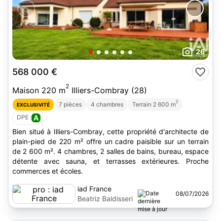
26
568 000 €
2
Maison 220 m
Illiers-Combray (28)
2
7 pièces
4 chambres
Terrain 2 600 m
EXCLUSIVITÉ
DPE :
A
Bien situé à Illiers-Combray, cette propriété d'architecte de
plain-pied de 220 m² offre un cadre paisible sur un terrain
de 2 600 m². 4 chambres, 2 salles de bains, bureau, espace
détente avec sauna, et terrasses extérieures. Proche
commerces et écoles.
iad France
08/07/2026
Beatriz Baldisseri