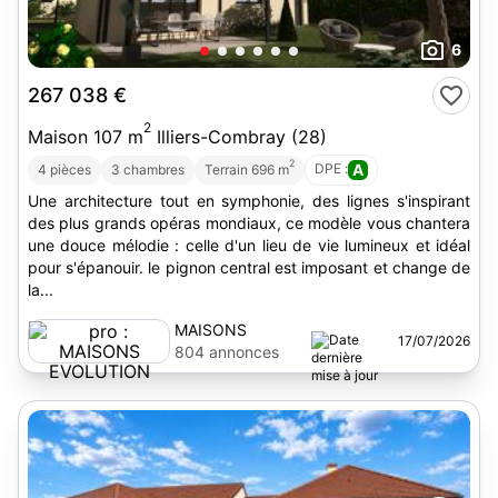
6
267 038 €
2
Maison 107 m
Illiers-Combray (28)
2
DPE :
A
4 pièces
3 chambres
Terrain 696 m
Une architecture tout en symphonie, des lignes s'inspirant
des plus grands opéras mondiaux, ce modèle vous chantera
une douce mélodie : celle d'un lieu de vie lumineux et idéal
pour s'épanouir. le pignon central est imposant et change de
la...
MAISONS
17/07/2026
EVOLUTION
804 annonces