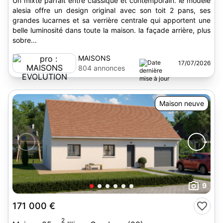
Un mixte parfait entre classique et contemporain. le modèle
alesia offre un design original avec son toit 2 pans, ses
grandes lucarnes et sa verrière centrale qui apportent une
belle luminosité dans toute la maison. la façade arrière, plus
sobre...
MAISONS
17/07/2026
EVOLUTION
804 annonces
Maison neuve
9
171 000 €
2