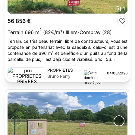
1
56 856 €
2
Terrain 696 m
(82€/m²) Illiers-Combray (28)
Terrain. ce très beau terrain, libre de constructeurs, vous est
proposé en partenariat avec la saedel28. celui-ci est d'une
contenance de 696 m² et bénéficie d'un puits au fond de la
parcelle. de plus, il est déjà clos et viabilisé. prix : 56...
PROPRIETES
04/08/2026
PRIVEES
Bruno Perry