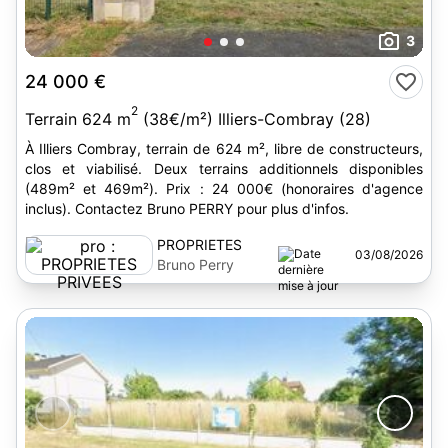
3
24 000 €
2
Terrain 624 m
(38€/m²) Illiers-Combray (28)
À Illiers Combray, terrain de 624 m², libre de constructeurs,
clos et viabilisé. Deux terrains additionnels disponibles
(489m² et 469m²). Prix : 24 000€ (honoraires d'agence
inclus). Contactez Bruno PERRY pour plus d'infos.
PROPRIETES
03/08/2026
PRIVEES
Bruno Perry