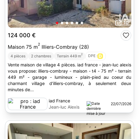
10
124 000 €
2
Maison 75 m
Illiers-Combray (28)
2
DPE :
D
4 pièces
2 chambres
Terrain 449 m
Vente maison de village 4 pièces. iad france - jean-luc alexis
vous propose: illiers-combray - maison - t4 - 75 m² - terrain
449 m² - garage - lumineux - plain-pied au coeur du
charmant village d'illiers-combray, à seulement deux
minutes de...
iad France
22/07/2026
Jean-luc Alexis