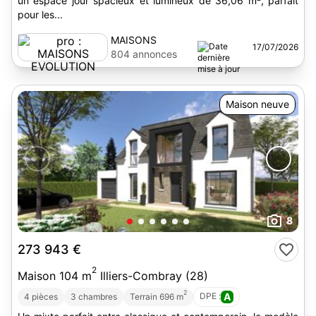
un espace jour spacieux et lumineux de 36,06 m², parfait
pour les...
MAISONS
17/07/2026
EVOLUTION
804 annonces
Maison neuve
8
273 943 €
2
Maison 104 m
Illiers-Combray (28)
2
DPE :
A
4 pièces
3 chambres
Terrain 696 m