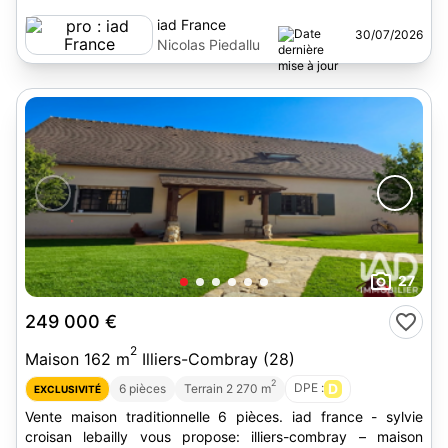
iad France
30/07/2026
Nicolas Piedallu
27
249 000 €
2
Maison 162 m
Illiers-Combray (28)
2
DPE :
D
6 pièces
Terrain 2 270 m
EXCLUSIVITÉ
Vente maison traditionnelle 6 pièces. iad france - sylvie
croisan lebailly vous propose: illiers-combray – maison