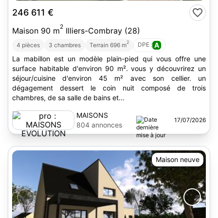
246 611 €
2
Maison 90 m
Illiers-Combray (28)
2
DPE :
A
4 pièces
3 chambres
Terrain 696 m
La mabillon est un modèle plain-pied qui vous offre une
surface habitable d'environ 90 m². vous y découvrirez un
séjour/cuisine d'environ 45 m² avec son cellier. un
dégagement dessert le coin nuit composé de trois
chambres, de sa salle de bains et...
MAISONS
17/07/2026
EVOLUTION
804 annonces
Maison neuve