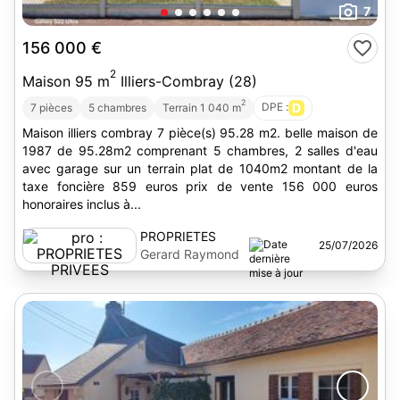
7
156 000 €
2
Maison 95 m
Illiers-Combray (28)
2
DPE :
D
7 pièces
5 chambres
Terrain 1 040 m
Maison illiers combray 7 pièce(s) 95.28 m2. belle maison de
1987 de 95.28m2 comprenant 5 chambres, 2 salles d'eau
avec garage sur un terrain plat de 1040m2 montant de la
taxe foncière 859 euros prix de vente 156 000 euros
honoraires inclus à...
PROPRIETES
25/07/2026
PRIVEES
Gerard Raymond