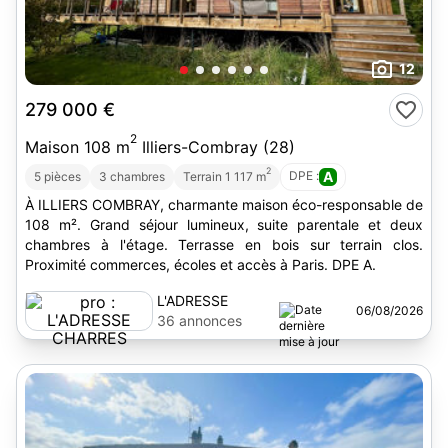
12
279 000 €
2
Maison 108 m
Illiers-Combray (28)
2
DPE :
A
5 pièces
3 chambres
Terrain 1 117 m
À ILLIERS COMBRAY, charmante maison éco-responsable de
108 m². Grand séjour lumineux, suite parentale et deux
chambres à l'étage. Terrasse en bois sur terrain clos.
Proximité commerces, écoles et accès à Paris. DPE A.
L'ADRESSE
06/08/2026
CHARRES
36 annonces