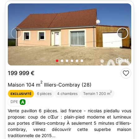
11
199 999 €
2
Maison 104 m
Illiers-Combray (28)
2
6 pièces
4 chambres
Terrain 1 200 m
EXCLUSIVITÉ
DPE :
A
Vente pavillon 6 pièces. iad france - nicolas piedallu vous
propose: coup de cŒur : plain-pied moderne et lumineux
aux portes d’illiers-combray À seulement 5 minutes d'illiers-
combray, venez découvrir cette superbe maison
traditionnelle de 2015...