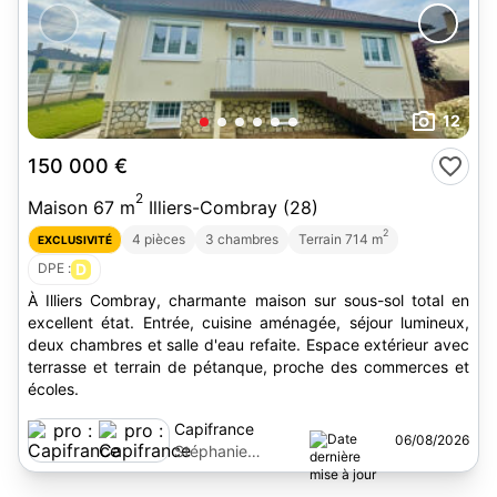
12
150 000 €
2
Maison 67 m
Illiers-Combray (28)
2
4 pièces
3 chambres
Terrain 714 m
EXCLUSIVITÉ
DPE :
D
À Illiers Combray, charmante maison sur sous-sol total en
excellent état. Entrée, cuisine aménagée, séjour lumineux,
deux chambres et salle d'eau refaite. Espace extérieur avec
terrasse et terrain de pétanque, proche des commerces et
écoles.
Capifrance
06/08/2026
Stéphanie
Marchand