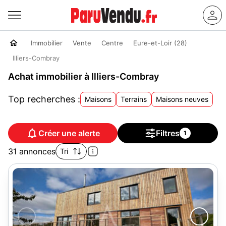
Immobilier
Vente
Centre
Eure-et-Loir (28)
Illiers-Combray
Achat immobilier à Illiers-Combray
Top recherches :
Maisons
Terrains
Maisons neuves
Créer une alerte
Filtres
1
31 annonces
Tri