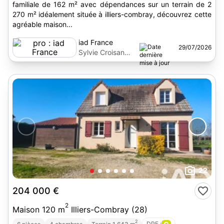
familiale de 162 m² avec dépendances sur un terrain de 2
270 m² idéalement située à illiers-combray, découvrez cette
agréable maison...
iad France
29/07/2026
Sylvie Croisan
Lebailly
22
204 000 €
2
Maison 120 m
Illiers-Combray (28)
2
DPE :