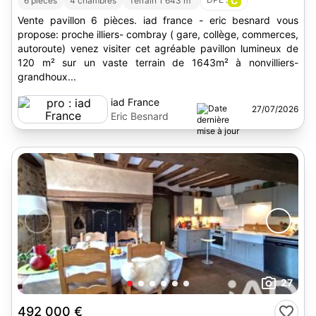
C
6 pièces
4 chambres
Terrain 1 643 m
Vente pavillon 6 pièces. iad france - eric besnard vous
propose: proche illiers- combray ( gare, collège, commerces,
autoroute) venez visiter cet agréable pavillon lumineux de
120 m² sur un vaste terrain de 1643m² à nonvilliers-
grandhoux...
iad France
27/07/2026
Eric Besnard
27
492 000 €