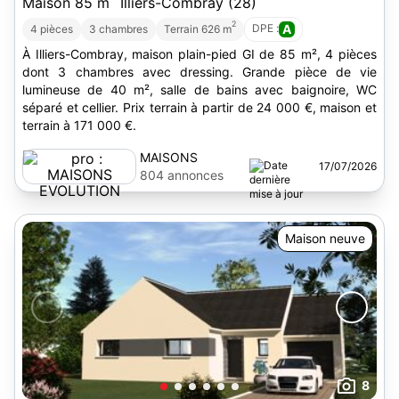
Maison 85 m
Illiers-Combray (28)
2
DPE :
A
4 pièces
3 chambres
Terrain 626 m
À Illiers-Combray, maison plain-pied GI de 85 m², 4 pièces
dont 3 chambres avec dressing. Grande pièce de vie
lumineuse de 40 m², salle de bains avec baignoire, WC
séparé et cellier. Prix terrain à partir de 24 000 €, maison et
terrain à 171 000 €.
MAISONS
17/07/2026
EVOLUTION
804 annonces
Maison neuve
8