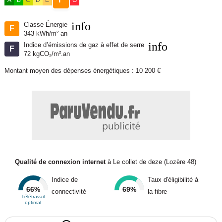
A
B
C
D
E
G
info
Classe Énergie
F
343 kWh/m² an
info
Indice d’émissions de gaz à effet de serre
F
72 kgCO₂/m².an
Montant moyen des dépenses énergétiques : 10 200 €
Qualité de connexion internet
à Le collet de deze (Lozère 48)
Indice de
Taux d'éligibilité à
66%
69%
connectivité
la fibre
Télétravail
optimal