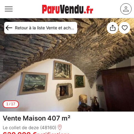
Retour à la liste Vente et achat maison Le Collet-de-Dèze
1
/
17
Vente Maison 407 m²
Le collet de deze (48160)