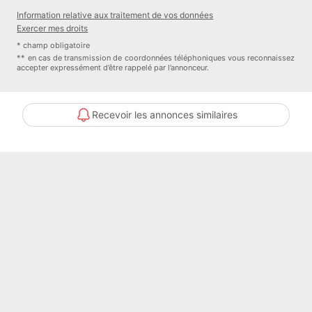
commercial OptimHome (RSAC N°340 823 822 Greffe de NIMES)
Information relative aux traitement de vos données
(réf. 586298 )
Exercer mes droits
* champ obligatoire
Nom du négociateur : DELCROIX Brigitte
** en cas de transmission de coordonnées téléphoniques vous reconnaissez
accepter expressément d’être rappelé par l’annonceur.
Honoraires à la charge du Vendeur
Statut du négociateur : agent commercial indépendant
Recevoir les annonces similaires
Contacter l'annonceur
Optimhome