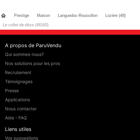
Prestige
Maison
Languedoc-Roussillon
Lozère (48)
Le collet-de-dèze (48160)
A propos de ParuVendu
Qui sommes-nous?
Nos solutions pour les pros
Recrutement
Témoignages
Presse
Applications
Nous contacter
Aide - FAQ
Liens utiles
Vos suggestions