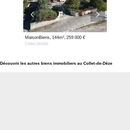
€
MaisonBiens, 144m², 259 000 €
MaisonBien


Ales (30100)
ALES (3010
Découvrir les autres biens immobiliers au Collet-de-Dèze