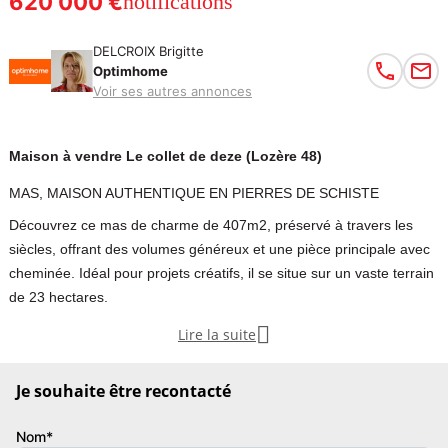
620 000 €
notifications
DELCROIX Brigitte
Optimhome
Voir ses autres annonces
Maison à vendre Le collet de deze (Lozère 48)
MAS, MAISON AUTHENTIQUE EN PIERRES DE SCHISTE
Découvrez ce mas de charme de 407m2, préservé à travers les
siècles, offrant des volumes généreux et une pièce principale avec
cheminée. Idéal pour projets créatifs, il se situe sur un vaste terrain
de 23 hectares.

Lire la suite
Ce mas de 407m2 habitable a traversé les siècles tout en
conservant son charme intemporel. Il vous convie à un voyage
Je souhaite être recontacté
dans le temps. Sa réhabilitation a fidèlement préservé un
patrimoine rural transmis depuis plusieurs générations. Implanté
Nom*