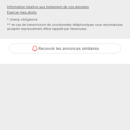
recevoir et partager des moments conviviaux
Information relative aux traitement de vos données
Exercer mes droits
Étage
* champ obligatoire
** en cas de transmission de coordonnées téléphoniques vous reconnaissez
accepter expressément d’être rappelé par l’annonceur.
Dégagement
Trois chambres
Recevoir les annonces similaires
Une salle de bain avec baignoire et douche
Une salle d'eau
Sous-sol complet de 71 m²
Buanderie
Deux caves
Accès direct au garage 2 voitures