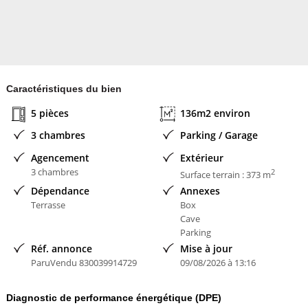
Prestations & atouts
Construction récente 2024
Caractéristiques du bien
Standing moderne et finitions soignées
5 pièces
136m2 environ
DPE : classe A – très faible consommation énergétique
3 chambres
Parking / Garage
Agencement
Extérieur
Maison clé en main, aucun travaux à prévoir, garantie décennale.
3 chambres
2
Surface terrain : 373 m
Dépendance
Annexes
Emplacement recherché à Hésingue (68220), idéal pour frontaliers
Terrasse
Box
suisses, alliant qualité de vie, tranquillité et proximité immédiate
Cave
avec la Suisse.
Parking
Réf. annonce
Mise à jour
Bien rare sur le secteur, parfait pour une famille ou des frontaliers
ParuVendu 830039914729
09/08/2026 à 13:16
recherchant confort, modernité et emplacement stratégique.
Diagnostic de performance énergétique (DPE)