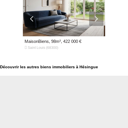
€
MaisonBiens, 98m², 422 000 €
MaisonBien


Saint Louis (68300)
Kembs Loec
Découvrir les autres biens immobiliers à Hésingue