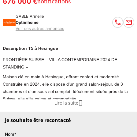
676 000 €
notifications
GABLE Armelle
Optimhome
Voir ses autres annonces
Description T5 à Hesingue
FRONTIÈRE SUISSE – VILLA CONTEMPORAINE 2024 DE
STANDING –
Maison clé en main à Hesingue, offrant confort et modernité.
Construite en 2024, elle dispose d'un grand salon-séjour, de 3
chambres et d'un sous-sol complet. Idéalement située près de la
Suisse, elle allie calme et commodités.

Lire la suite
Vivez en France, travaillez en Suisse – Maison contemporaine 2024
Je souhaite être recontacté
de standing à Hésingue (68220)
Nom*