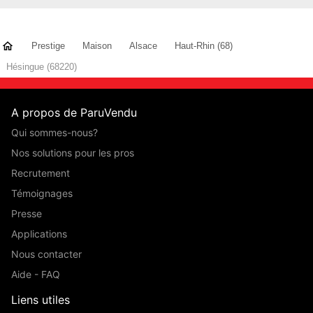
Prestige
Maison
Alsace
Haut-Rhin (68)
Hésingue (68220)
A propos de ParuVendu
Qui sommes-nous?
Nos solutions pour les pros
Recrutement
Témoignages
Presse
Applications
Nous contacter
Aide - FAQ
Liens utiles