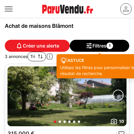
Achat de maisons Blâmont
Créer une alerte
Filtres
1
3 annonces
Tri
ASTUCE
Utilisez les filtres pour personnaliser l
résultat de recherche.
10
315 000 €