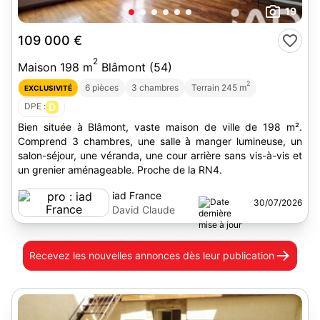
19
109 000 €
2
Maison 198 m
Blâmont (54)
2
6 pièces
3 chambres
Terrain 245 m
EXCLUSIVITÉ
DPE :
D
Bien située à Blâmont, vaste maison de ville de 198 m².
Comprend 3 chambres, une salle à manger lumineuse, un
salon-séjour, une véranda, une cour arrière sans vis-à-vis et
un grenier aménageable. Proche de la RN4.
iad France
30/07/2026
David Claude
Recevez les nouvelles annonces
dès leur publication