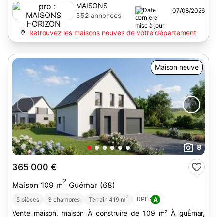
MAISONS
07/08/2026
HORIZON
552 annonces
Retrouvez les maisons neuves de votre département
Maison neuve
8
365 000 €
2
Maison 109 m
Guémar (68)
2
DPE :
A
5 pièces
3 chambres
Terrain 419 m
Vente maison. maison À construire de 109 m² À guÉmar,