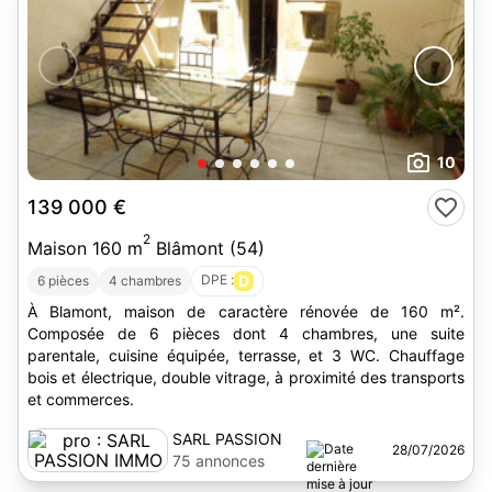
10
139 000 €
2
Maison 160 m
Blâmont (54)
DPE :
D
6 pièces
4 chambres
À Blamont, maison de caractère rénovée de 160 m².
Composée de 6 pièces dont 4 chambres, une suite
parentale, cuisine équipée, terrasse, et 3 WC. Chauffage
bois et électrique, double vitrage, à proximité des transports
et commerces.
SARL PASSION
28/07/2026
IMMO
75 annonces