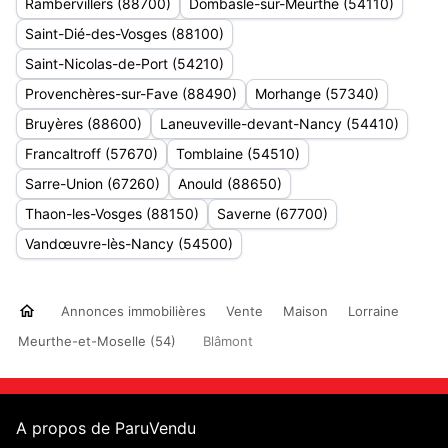
Rambervillers (88700)
Dombasle-sur-Meurthe (54110)
Saint-Dié-des-Vosges (88100)
Saint-Nicolas-de-Port (54210)
Provenchères-sur-Fave (88490)
Morhange (57340)
Bruyères (88600)
Laneuveville-devant-Nancy (54410)
Francaltroff (57670)
Tomblaine (54510)
Sarre-Union (67260)
Anould (88650)
Thaon-les-Vosges (88150)
Saverne (67700)
Vandœuvre-lès-Nancy (54500)
Annonces immobilières
Vente
Maison
Lorraine
Meurthe-et-Moselle (54)
Blâmont
A propos de ParuVendu