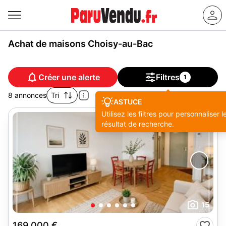
Achat de maisons Choisy-au-Bac
Créer une alerte
Filtres
1
8 annonces
Tri
ASTUCE
Utilisez les filtres pour personnaliser l
résultat de recherche.
15
169 000 €