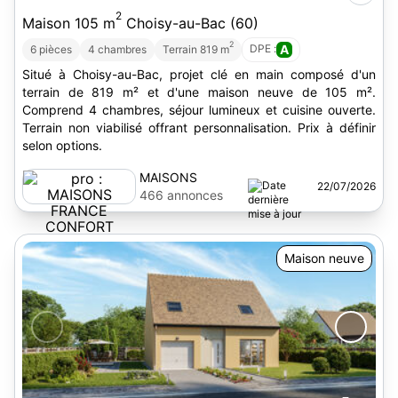
2
Maison 105 m
Choisy-au-Bac (60)
2
DPE :
A
6 pièces
4 chambres
Terrain 819 m
Situé à Choisy-au-Bac, projet clé en main composé d'un
terrain de 819 m² et d'une maison neuve de 105 m².
Comprend 4 chambres, séjour lumineux et cuisine ouverte.
Terrain non viabilisé offrant personnalisation. Prix à définir
selon options.
MAISONS
22/07/2026
FRANCE
466 annonces
CONFORT
Maison neuve