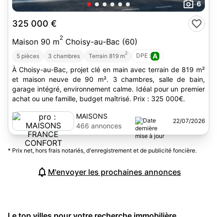
6
325 000 €
2
Maison 90 m
Choisy-au-Bac (60)
2
DPE :
A
5 pièces
3 chambres
Terrain 819 m
À Choisy-au-Bac, projet clé en main avec terrain de 819 m²
et maison neuve de 90 m². 3 chambres, salle de bain,
garage intégré, environnement calme. Idéal pour un premier
achat ou une famille, budget maîtrisé. Prix : 325 000€.
MAISONS
22/07/2026
FRANCE
466 annonces
CONFORT
* Prix net, hors frais notariés, d'enregistrement et de publicité foncière.
M'envoyer les prochaines annonces
Le top villes pour votre recherche immobilière