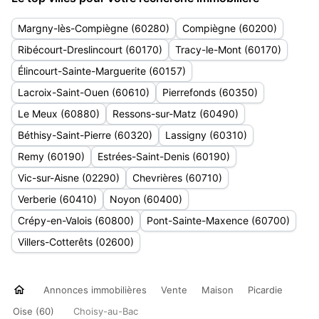
Margny-lès-Compiègne (60280)
Compiègne (60200)
Ribécourt-Dreslincourt (60170)
Tracy-le-Mont (60170)
Élincourt-Sainte-Marguerite (60157)
Lacroix-Saint-Ouen (60610)
Pierrefonds (60350)
Le Meux (60880)
Ressons-sur-Matz (60490)
Béthisy-Saint-Pierre (60320)
Lassigny (60310)
Remy (60190)
Estrées-Saint-Denis (60190)
Vic-sur-Aisne (02290)
Chevrières (60710)
Verberie (60410)
Noyon (60400)
Crépy-en-Valois (60800)
Pont-Sainte-Maxence (60700)
Villers-Cotterêts (02600)
Annonces immobilières
Vente
Maison
Picardie
Oise (60)
Choisy-au-Bac