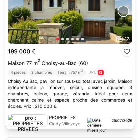
13
199 000 €
2
Maison 77 m
Choisy-au-Bac (60)
2
DPE :
G
4 pièces
3 chambres
Terrain 757 m
Choisy Au Bac, pavillon sur sous-sol total avec jardin. Maison
indépendante à rénover, séjour, cuisine équipée, 3
chambres, balcon, garage, véranda. Idéal pour ceux
cherchant calme et espace proche des commerces et
écoles. Prix : 210 000 €.
PROPRIETES
25/07/2026
PRIVEES
Cindy Villevoye