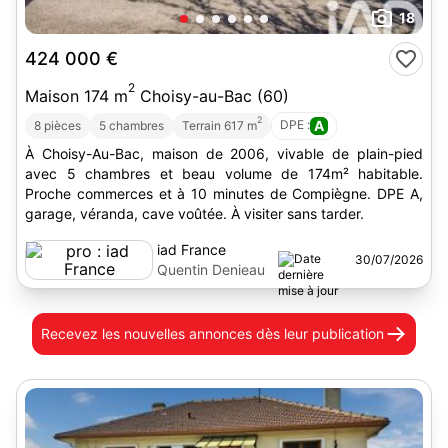
18
424 000 €
2
Maison 174 m
Choisy-au-Bac (60)
2
DPE :
A
8 pièces
5 chambres
Terrain 617 m
À Choisy-Au-Bac, maison de 2006, vivable de plain-pied
avec 5 chambres et beau volume de 174m² habitable.
Proche commerces et à 10 minutes de Compiègne. DPE A,
garage, véranda, cave voûtée. À visiter sans tarder.
iad France
30/07/2026
Quentin Denieau
Recevez les nouvelles annonces
dès leur publication