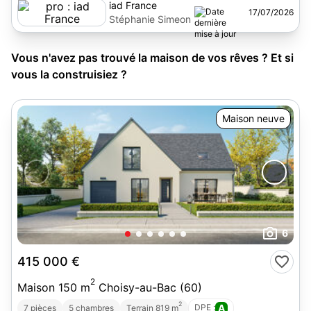
iad France
17/07/2026
Stéphanie Simeon
Vous n'avez pas trouvé la maison de vos rêves ? Et si
vous la construisiez ?
Maison neuve
6
415 000 €
2
Maison 150 m
Choisy-au-Bac (60)
2
DPE :
A
7 pièces
5 chambres
Terrain 819 m