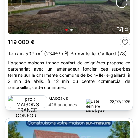
2
119 000 €
2
Terrain 509 m
(234€/m²) Boinville-le-Gaillard (78)
L'agence maisons france confort de coignières propose en
partenariat avec un aménageur foncier ces superbes
terrains sur la charmante commune de boinville-le-gaillard, à
2 min de ablis, à 12 min du centre commercial de
rambouillet, cette commune...
MAISONS
28/07/2026
FRANCE
426 annonces
CONFORT