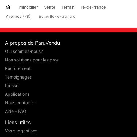
Immobilier
Vente
Terrain
Ile-de-france
Yvelines (78)
Boinville-le-Gaillard
A propos de ParuVendu
Qui sommes-nous?
Nos solutions pour les pros
Recrutement
Témoignages
Presse
Applications
Nous contacter
Aide - FAQ
Liens utiles
Vos suggestions