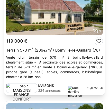
1
119 000 €
2
Terrain 570 m
(209€/m²) Boinville-le-Gaillard (78)
Vente d'un terrain de 570 m² à boinville-le-gaillard
idéalement situé - À proximité des écoles et commerces,
terrain de 570 m² en vente à boinville-le-gaillard (78660).
proche gare (auneau), écoles, commerces, bibliothèque.
chartres à 28 km. son...
MAISONS
19/07/2026
FRANCE
224 annonces
CONFORT