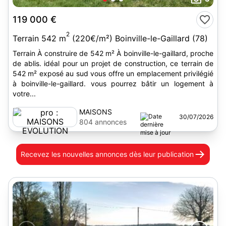
119 000 €
2
Terrain 542 m
(220€/m²) Boinville-le-Gaillard (78)
Terrain À construire de 542 m² À boinville-le-gaillard, proche
de ablis. idéal pour un projet de construction, ce terrain de
542 m² exposé au sud vous offre un emplacement privilégié
à boinville-le-gaillard. vous pourrez bâtir un logement à
votre...
MAISONS
30/07/2026
EVOLUTION
804 annonces
Recevez les nouvelles annonces
dès leur publication