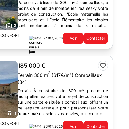
Parcelle viabilisée de 300 m² à combaillaux, à
moins de 8 min de montpellier. réalisez-y votre
projet de construction. l''École maternelle les
arbousiers et l''École Élémentaire les cigales
2
sont implantées à moins de 5 minutes.
l''autoroute a750...
 CONFORT
Voir
Contacter
24/07/2026
185 000 €
2
Terrain 300 m
(617€/m²) Combaillaux
(34)
Terrain À construire de 300 m² proche de
montpellier réalisez votre projet de construction
sur une parcelle située à combaillaux, offrant un
bel espace extérieur pour personnaliser votre
1
future maison selon vos envies, au coeur d'un
secteur...
 CONFORT
Voir
Contacter
23/07/2026