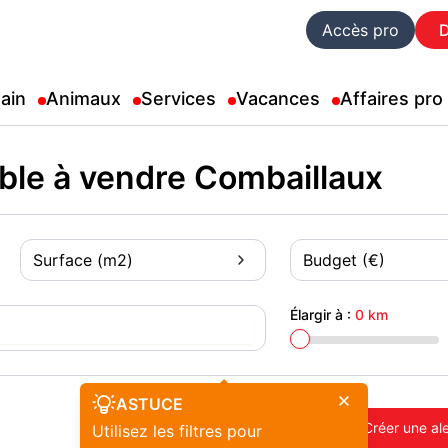
Accès pro
ain
Animaux
Services
Vacances
Affaires pro
ible à vendre Combaillaux
Surface (m2)
Budget (€)
Élargir à :
0 km
ASTUCE
Créer une al
Utilisez les filtres pour