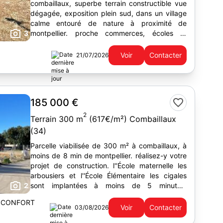
combaillaux, superbe terrain constructible vue
dégagée, exposition plein sud, dans un village
calme entouré de nature à proximité de
3
montpellier. proche commerces, écoles et
services (5 min à pied)...
Voir
Contacter
21/07/2026
185 000 €
2
Terrain 300 m
(617€/m²) Combaillaux
(34)
Parcelle viabilisée de 300 m² à combaillaux, à
moins de 8 min de montpellier. réalisez-y votre
projet de construction. l''École maternelle les
arbousiers et l''École Élémentaire les cigales
2
sont implantées à moins de 5 minutes.
l''autoroute a750...
 CONFORT
Voir
Contacter
03/08/2026