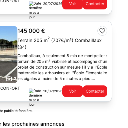
 CONFORT
Voir
Contacter
20/07/2026
145 000 €
2
Terrain 205 m
(707€/m²) Combaillaux
(34)
Combaillaux, à seulement 8 min de montpellier :
terrain de 205 m² viabilisé et accompagné d''un
projet de construction sur mesure ! il y a l''École
maternelle les arbousiers et l''École Élémentaire
2
les cigales à moins de 5 minutes à pied....
 CONFORT
Voir
Contacter
20/07/2026
de publicité foncière.
 les prochaines annonces