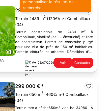
personnaliser le résultat de
recherche.
298 000 €
2
Terrain 2489 m
(120€/m²) Combaillaux
(34)
Terrain constructible de 2489 m² à
Combaillaux, viabilisé (eau + électricité) et libre
de constructeur. Permis de construire purgé
pour une villa de près de 150 m² habitables.
1
Parcelle clôturée et arborée. Démolition d'un
bâti existant à prévoir.
EES
Voir
Contacter
25/07/2026
299 000 €
*
2
Terrain 650 m
(460€/m²) Combaillaux
(34)
Terrain rare à bâtir -650m2-viabilise-34980 . À