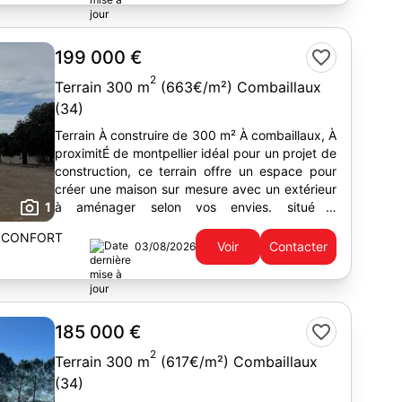
199 000 €
2
Terrain 300 m
(663€/m²) Combaillaux
(34)
Terrain À construire de 300 m² À combaillaux, À
proximitÉ de montpellier idéal pour un projet de
construction, ce terrain offre un espace pour
créer une maison sur mesure avec un extérieur
1
à aménager selon vos envies. situé à
combaillaux, il...
 CONFORT
Voir
Contacter
03/08/2026
185 000 €
2
Terrain 300 m
(617€/m²) Combaillaux
(34)