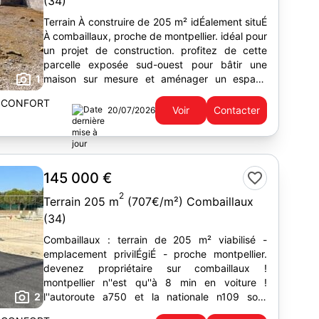
(34)
Terrain À construire de 205 m² idÉalement situÉ
À combaillaux, proche de montpellier. idéal pour
un projet de construction. profitez de cette
parcelle exposée sud-ouest pour bâtir une
1
maison sur mesure et aménager un espace
extérieur à votre...
 CONFORT
Voir
Contacter
20/07/2026
145 000 €
2
Terrain 205 m
(707€/m²) Combaillaux
(34)
Combaillaux : terrain de 205 m² viabilisé -
emplacement privilÉgiÉ - proche montpellier.
devenez propriétaire sur combaillaux !
montpellier n''est qu''à 8 min en voiture !
2
l''autoroute a750 et la nationale n109 sont
accessibles à moins de 7 km....