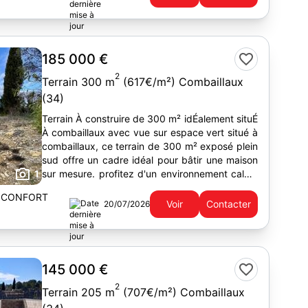
185 000 €
2
Terrain 300 m
(617€/m²) Combaillaux
(34)
Terrain À construire de 300 m² idÉalement situÉ
À combaillaux avec vue sur espace vert situé à
combaillaux, ce terrain de 300 m² exposé plein
sud offre un cadre idéal pour bâtir une maison
1
sur mesure. profitez d'un environnement calme
avec une...
 CONFORT
Voir
Contacter
20/07/2026
145 000 €
2
Terrain 205 m
(707€/m²) Combaillaux