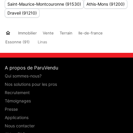
Saint-Maurice-Montcouronne (91530)
Athis-Mons (91200)
Draveil (91210)
Immobilier
Vente
Terrain
Ile-de-france
Essonne (91)
Linas
A propos de ParuVendu
Qui sommes-nous?
Nos solutions pour les pros
Recrutement
Témoignages
Presse
Applications
Nous contacter