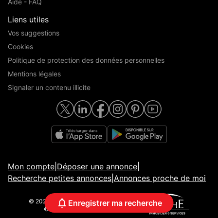
Aide - FAQ
Liens utiles
Vos suggestions
Cookies
Politique de protection des données personnelles
Mentions légales
Signaler un contenu illicite
Mon compte
|
Déposer une annonce
|
Recherche petites annonces
|
Annonces proche de moi
© 2026 ParuVendu.fr | Tous droits réservés
Enregistrer ma recherche
© Crédits photos | Adobe Stock