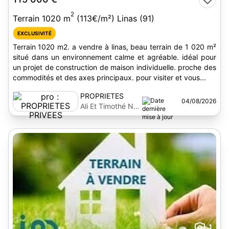
2
Terrain 1020 m
(113€/m²) Linas (91)
EXCLUSIVITÉ
Terrain 1020 m2. a vendre à linas, beau terrain de 1 020 m²
situé dans un environnement calme et agréable. idéal pour
un projet de construction de maison individuelle. proche des
commodités et des axes principaux. pour visiter et vous...
PROPRIETES
04/08/2026
PRIVEES
Ali Et Timothé Nait
Benali
1