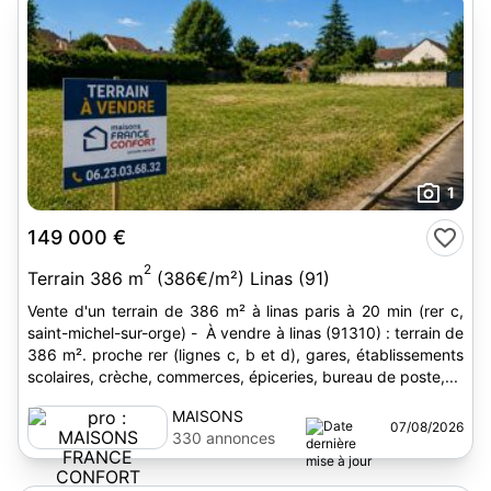
1
149 000 €
2
Terrain 386 m
(386€/m²) Linas (91)
Vente d'un terrain de 386 m² à linas paris à 20 min (rer c,
saint-michel-sur-orge) - À vendre à linas (91310) : terrain de
386 m². proche rer (lignes c, b et d), gares, établissements
scolaires, crèche, commerces, épiceries, bureau de poste,...
MAISONS
07/08/2026
FRANCE
330 annonces
CONFORT